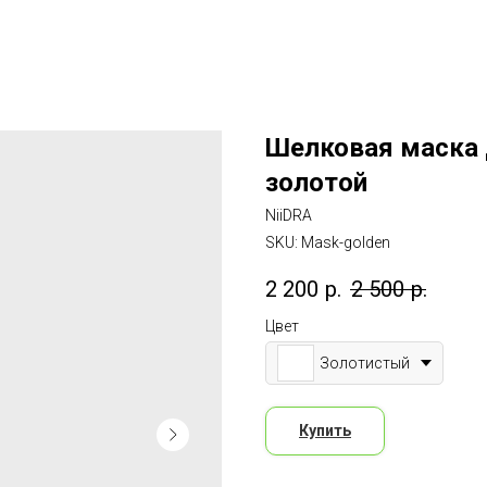
Шелковая маска д
золотой
NiiDRA
SKU:
Mask-golden
2 200
р.
2 500
р.
Цвет
Золотистый
Купить