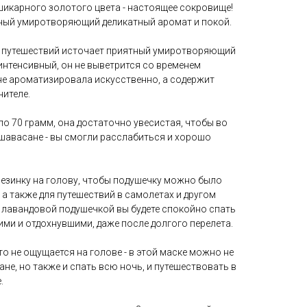
шикарного золотого цвета - настоящее сокровище!
ный умиротворяющий деликатный аромат и покой.
а и путешествий источает приятный умиротворяющий
интенсивный, он не выветрится со временем
не ароматизировала искусственно, а содержит
нителе.
ло 70 грамм, она достаточно увесистая, чтобы во
 шавасане - вы смогли расслабиться и хорошо
езинку на голову, чтобы подушечку можно было
 а также для путешествий в самолетах и другом
й лавандовой подушечкой вы будете спокойно спать
ими и отдохнувшими, даже после долгого перелета.
то не ощущается на голове - в этой маске можно не
не, но также и спать всю ночь, и путешествовать в
.