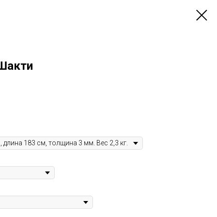
 Шакти
а