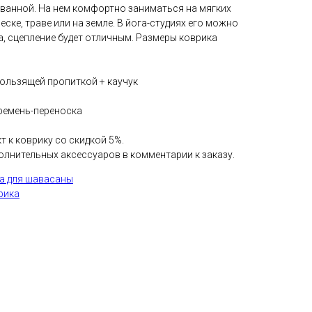
 ванной. На нем комфортно заниматься на мягких
еске, траве или на земле. В йога-студиях его можно
а, сцепление будет отличным. Размеры коврика
кользящей пропиткой + каучук
 ремень-переноска
 к коврику со скидкой 5%.
лнительных аксессуаров в комментарии к заказу.
за для шавасаны
рика