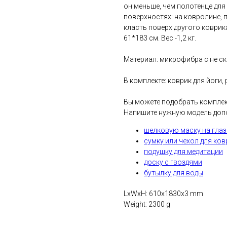
он меньше, чем полотенце для
поверхностях: на ковролине, п
класть поверх другого коврик
61*183 см. Вес -1,2 кг.
Материал: микрофибра с не с
В комплекте: коврик для йоги,
Вы можете подобрать комплект
Напишите нужную модель допо
шелковую маску на гла
сумку или чехол для ков
подушку для медитации
доску с гвоздями
бутылку для воды
LxWxH: 610x1830x3 mm
Weight: 2300 g